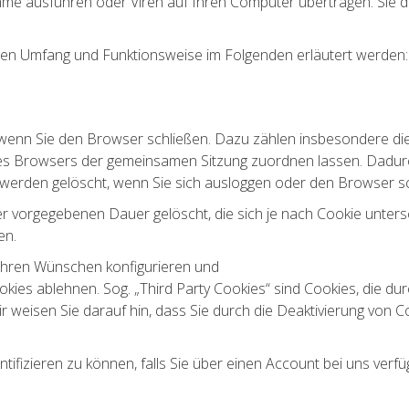
me ausführen oder Viren auf Ihren Computer übertragen. Sie d
eren Umfang und Funktionsweise im Folgenden erläutert werden:
 wenn Sie den Browser schließen. Dazu zählen insbesondere di
hres Browsers der gemeinsamen Sitzung zuordnen lassen. Dadur
werden gelöscht, wenn Sie sich ausloggen oder den Browser sc
r vorgegebenen Dauer gelöscht, die sich je nach Cookie unters
en.
Ihren Wünschen konfigurieren und
ies ablehnen. Sog. „Third Party Cookies“ sind Cookies, die durc
r weisen Sie darauf hin, dass Sie durch die Deaktivierung von C
tifizieren zu können, falls Sie über einen Account bei uns verf