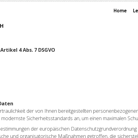
Home
L
rtikel 4 Abs. 7 DSGVO
Daten
ertraulichkeit der von Ihnen bereitgestellten personenbezogen
d modernste Sicherheitsstandards an, um einen maximalen Sch
en Bestimmungen der europäischen Datenschutzgrundverordnun
he und organisatorische Maßnahmen getroffen, die sicherstell