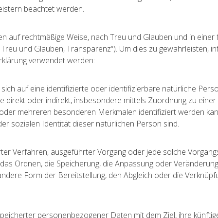
eistern beachtet werden.
 auf rechtmäßige Weise, nach Treu und Glauben und in einer f
Treu und Glauben, Transparenz“). Um dies zu gewährleisten, inf
erklärung verwendet werden:
ch auf eine identifizierte oder identifizierbare natürliche Per
 die direkt oder indirekt, insbesondere mittels Zuordnung zu e
oder mehreren besonderen Merkmalen identifiziert werden kann
der sozialen Identität dieser natürlichen Person sind.
isierter Verfahren, ausgeführter Vorgang oder jede solche Vo
, das Ordnen, die Speicherung, die Anpassung oder Veränderung
andere Form der Bereitstellung, den Abgleich oder die Verknüpf
speicherter personenbezogener Daten mit dem Ziel, ihre künfti