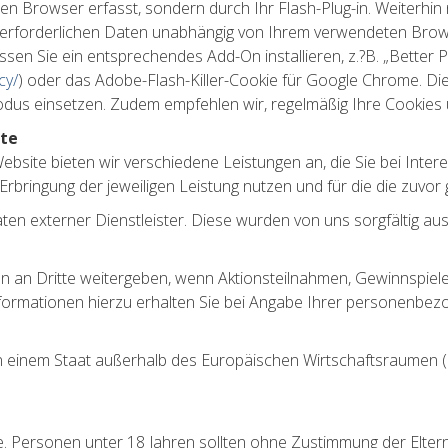
n Browser erfasst, sondern durch Ihr Flash-Plug-in. Weiterhin
e erforderlichen Daten unabhängig von Ihrem verwendeten Br
en Sie ein entsprechendes Add-On installieren, z.?B. „Better Pr
cy/
) oder das Adobe-Flash-Killer-Cookie für Google Chrome. D
odus einsetzen. Zudem empfehlen wir, regelmäßig Ihre Cookies
ite
bsite bieten wir verschiedene Leistungen an, die Sie bei Inte
rbringung der jeweiligen Leistung nutzen und für die die zuvo
Daten externer Dienstleister. Diese wurden von uns sorgfältig a
 an Dritte weitergeben, wenn Aktionsteilnahmen, Gewinnspiele
ormationen hierzu erhalten Sie bei Angabe Ihrer personenbez
z in einem Staat außerhalb des Europäischen Wirtschaftsraumen (
e. Personen unter 18 Jahren sollten ohne Zustimmung der Elter