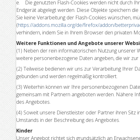
e. Die genutzten Flash-Cookies werden nicht durch Ihre
Endgerät abgelegt werden. Diese Objekte speichern di
Sie keine Verarbeitung der Flash-Cookies wünschen, müss
(
https://addons.mozilla.org/de/firefox/addon/betterpriva
verhindern, indem Sie in Ihrem Browser den privaten M
Weitere Funktionen und Angebote unserer Webs
(1) Neben der rein informatorischen Nutzung unserer We
weitere personenbezogene Daten angeben, die wir zur E
(2) Teilweise bedienen wir uns zur Verarbeitung Ihrer 
gebunden und werden regelmäßig kontrolliert.
(3) Weiterhin können wir Ihre personenbezogenen Daten
gemeinsam mit Partnern angeboten werden. Nähere Inf
des Angebotes.
(4) Soweit unsere Dienstleister oder Partner ihren Sit
Umstands in der Beschreibung des Angebotes.
Kinder
Unser Angebot richtet sich grundsätzlich an Erwachsen