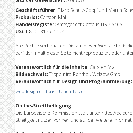
Sitz der Gesellschaft:
Welzow
Geschäftsführer:
Eilard Schulz-Coppi und Martin Sch
Prokurist:
Carsten Mai
Handelsregister:
Amtsgericht Cottbus HRB 5465
USt-ID:
DE 813531424
Alle Rechte vorbehalten. Die auf dieser Website befin
darf der Inhalt dieser Seite nicht reproduziert oder unt
Verantwortlich für die Inhalte:
Carsten Mai
Bildnachweis:
TrappInfra Rohrbau Welzow GmbH
Verantwortlich für Design und Programmierung:
webdesign cottbus - Ulrich Tölzer
Online-Streitbeilegung
Die Europäische Kommission stellt unter https://ec.euro
Streitigkeit nutzen können und auf der weitere Informat