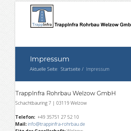
Impressum
Aktuelle Seite:
Startseite
Impressum
TrappInfra Rohrbau Welzow GmbH
Schachtbauring 7 | 03119 Welzow
Telefon:
+49 35751 27 52 10
Mail:
info@trappinfra-rohrbau.de